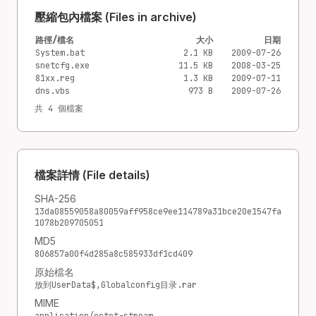
壓縮包內檔案 (Files in archive)
路徑/檔名
大小
日期
System.bat
2.1 KB
2009-07-26
snetcfg.exe
11.5 KB
2008-03-25
81xx.reg
1.3 KB
2009-07-11
dns.vbs
973 B
2009-07-26
共 4 個檔案
檔案詳情 (File details)
SHA-256
13da08559058a80059aff958ce9ee114789a31bce20e1547fa
1078b209705051
MD5
806857a00f4d285a8c585933df1cd409
原始檔名
放到UserData$,Globalconfig目录.rar
MIME