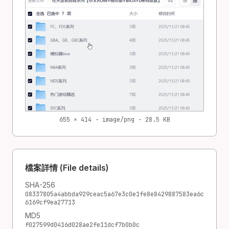
655 × 414 · image/png · 28.5 KB
檔案詳情 (File details)
SHA-256
08337805a4abbda929ceac5a67e3c0e1fe8e8429887583ea6c
6169cf9ea27713
MD5
f027599d0416d028ae2fe11dcf7b0b0c