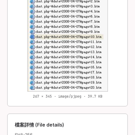
267 × 345 · image/pjpeg · 39.7 KB
檔案詳情 (File details)
SHA-256