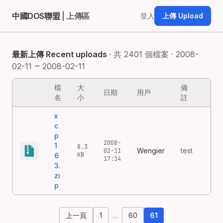
中國DOS聯盟
| 上傳區
登入
上傳 Upload
最新上傳 Recent uploads
· 共 2401 個檔案 · 2008-
02-11 ~ 2008-02-11
檔
大
備
日期
用戶
名
小
註
x
c
p
2008-
1
8.3
Wengier
test
02-11
KB
6
17:14
3.
zi
p
上一頁
1
…
60
61