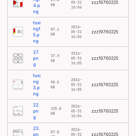
29.4
zzz19760225
涂
05-31
KB
4.p
16:06
鸦
ng
tuxi
15
2016-
ng1
87.1
zzz19760225
涂
05-31
KB
5.p
16:06
鸦
ng
27.
27
2016-
37.9
pn
zzz19760225
涂
05-31
KB
16:05
g
鸦
tuxi
3
2016-
ng
90.5
zzz19760225
涂
05-31
KB
3.p
16:05
鸦
ng
22.
22
2016-
135.0
pn
zzz19760225
涂
05-31
KB
16:04
g
鸦
23.
23
2016-
87.8
pn
zzz19760225
涂
05-31