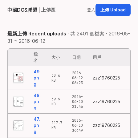
中國DOS聯盟
| 上傳區
登入
上傳 Upload
最新上傳 Recent uploads
· 共 2401 個檔案 · 2016-05-
31 ~ 2016-06-12
檔
備
大小
日期
用戶
名
註
49.
49
2016-
30.6
pn
zzz19760225
涂
06-12
KB
06:23
g
鸦
48.
48
2016-
39.9
pn
zzz19760225
涂
06-10
KB
21:46
g
鸦
47.
47
2016-
117.7
pn
zzz19760225
涂
06-10
KB
16:49
g
鸦