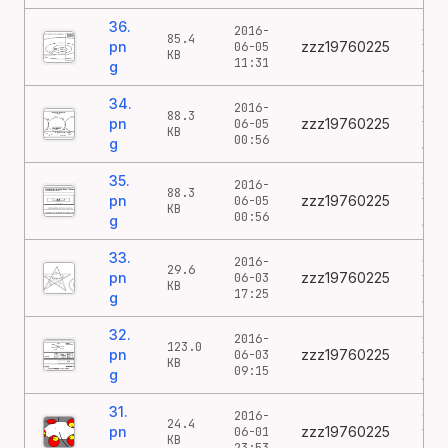
36.
36
2016-
85.4
pn
zzz19760225
涂
06-05
KB
11:31
g
鸦
34.
34
2016-
88.3
pn
zzz19760225
涂
06-05
KB
00:56
g
鸦
35.
35
2016-
88.3
pn
zzz19760225
涂
06-05
KB
00:56
g
鸦
33.
33
2016-
29.6
pn
zzz19760225
涂
06-03
KB
17:25
g
鸦
32.
32
2016-
123.0
pn
zzz19760225
涂
06-03
KB
09:15
g
鸦
31.
31
2016-
24.4
pn
zzz19760225
涂
06-01
KB