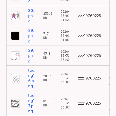
23:53
g
鸦
30.
30
2016-
133.1
pn
zzz19760225
涂
06-01
KB
21:48
g
鸦
29.
29
2016-
7.7
pn
zzz19760225
涂
06-01
KB
01:07
g
鸦
29.
29
2016-
43.8
pn
zzz19760225
涂
05-31
KB
16:42
g
鸦
tuxi
16
2016-
ng1
20.9
zzz19760225
涂
05-31
KB
6.p
16:07
鸦
ng
tuxi
17
2016-
ng1
81.0
zzz19760225
涂
05-31
KB
7.p
16:07
鸦
ng