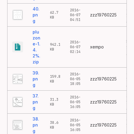
40.
40
2016-
62.7
pn
zzz19760225
涂
06-07
KB
04:51
g
鸦
plu
zon
纪
2016-
e-1.
942.1
xempo
念
06-07
KB
4.
02:14
版
2%.
zip
39.
39
2016-
159.8
pn
zzz19760225
涂
06-05
KB
18:05
g
鸦
37.
37
2016-
31.3
pn
zzz19760225
涂
06-05
KB
16:05
g
鸦
38.
38
2016-
38.6
pn
zzz19760225
涂
06-05
KB
16:05
g
鸦