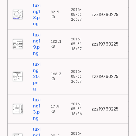
tuxi
18
2016-
ng1
82.5
zzz19760225
涂
05-31
KB
8.p
16:07
鸦
ng
tuxi
19
2016-
ng1
182.1
zzz19760225
涂
05-31
KB
9.p
16:07
鸦
ng
tuxi
ng
20
2016-
166.3
20.
zzz19760225
涂
05-31
KB
16:07
pn
鸦
g
tuxi
13
2016-
ng1
17.9
zzz19760225
涂
05-31
KB
3.p
16:06
鸦
ng
tuxi
14
2016-
ng1