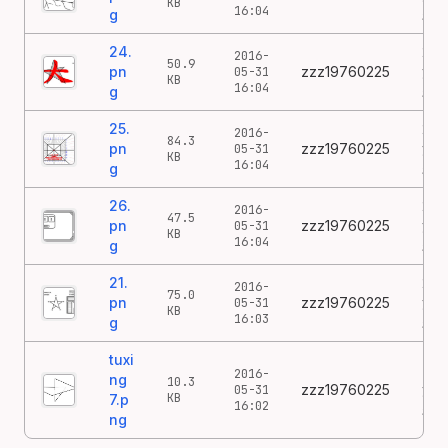
KB
16:04
g
鸦
24.
24
2016-
50.9
pn
zzz19760225
涂
05-31
KB
16:04
g
鸦
25.
25
2016-
84.3
pn
zzz19760225
涂
05-31
KB
16:04
g
鸦
26.
26
2016-
47.5
pn
zzz19760225
涂
05-31
KB
16:04
g
鸦
21.
21
2016-
75.0
pn
zzz19760225
涂
05-31
KB
16:03
g
鸦
tuxi
7
2016-
ng
10.3
zzz19760225
涂
05-31
KB
7.p
16:02
鸦
ng