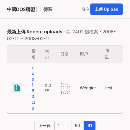
中國DOS聯盟
| 上傳區
登入
上傳 Upload
最新上傳 Recent uploads
· 共 2401 個檔案 · 2008-
02-11 ~ 2008-02-11
檔
大
備
日期
用戶
名
小
註
x
c
p
2008-
1
8.3
Wengier
test
02-11
KB
6
17:14
3.
zi
p
上一頁
1
…
60
61